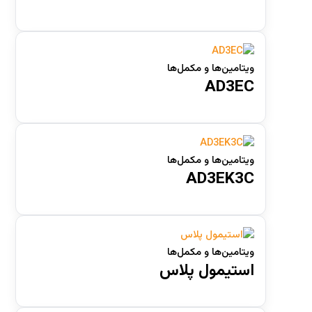
دسته‌های محصولات
ویتامین‌ها و مکمل‌ها
AD3EC
آبزیان
(1)
اسب
(1)
حیوانات خانگی
(5)
دام
(8)
ویتامین‌ها و مکمل‌ها
AD3EK3C
زنبور عسل
(2)
طیور
(16)
اسپری
(0)
ویتامین‌ها و مکمل‌ها
استیمول پلاس
پودر افزودنی به دان
(0)
پودر محلول در آب
(0)
سوسپانسیون خوراکی
(1)