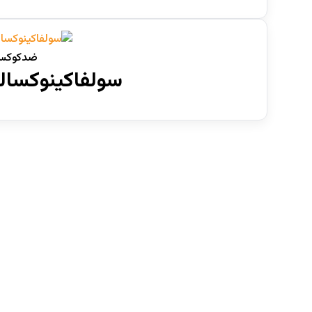
ضدکوکسی
سولفاکینوکسالی