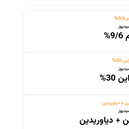
اسب
(0)
حیوانات خانگی
(1)
دام
(1)
دیوز
زنبور عسل
(0)
9%
طیور
(3)
دیوز
 30%
دیوز
 + دیاوریدین